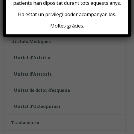
pacients han dipositat durant tots aquests anys.
Unidad de Osteoporosis
Ha estat un privilegi poder acompanyar-los.
UNITAT MÈDIQUES
Moltes gràcies.
Unitats Mèdiques
Unitat d’Artritis
Unitat d’Artrosis
Unitat de dolor d’esquena
Unitat d’Osteoporosi
Tractaments