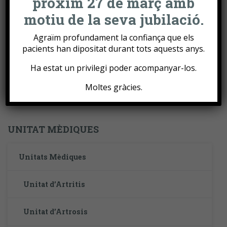
pròxim 27 de març amb
Unidad de Artritis
motiu de la seva jubilació.
Agraïm profundament la confiança que els
Unidad de Artrosis
pacients han dipositat durant tots aquests anys.
Unidad de dolor de Espalda
Ha estat un privilegi poder acompanyar-los.
Moltes gràcies.
Unidad de Osteoporosis
UNITAT MÈDIQUES
Unitats Mèdiques
Unitat d’Artritis
Unitat d’Artrosis