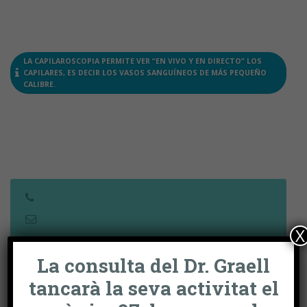
LA CAPILAROSCOPIA PERMITE VER “EN VIVO Y EN DIRECTO” LOS
CAPILARES, ES DECIR LOS VASOS SANGUÍNEOS DE MÁS PEQUEÑO
CALIBRE.
X
La consulta del Dr. Graell
tancarà la seva activitat el
UNIDADES MÉDICAS