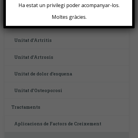
Ha estat un privilegi poder acompanyar-los.
UNITAT MÈDIQUES
Moltes gràcies.
Unitats Mèdiques
Unitat d’Artritis
Unitat d’Artrosis
Unitat de dolor d’esquena
Unitat d’Osteoporosi
Tractaments
Aplicacions de Factors de Creixement