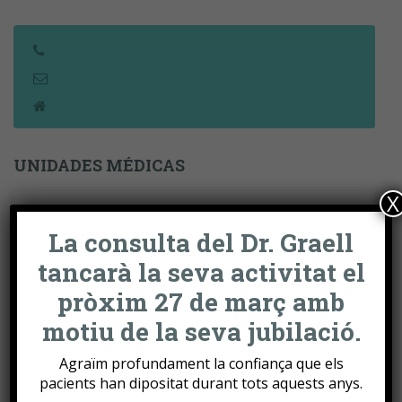
UNIDADES MÉDICAS
X
Unidad de Artritis
La consulta del Dr. Graell
Unidad de Artrosis
tancarà la seva activitat el
pròxim 27 de març amb
Unidad de dolor de Espalda
motiu de la seva jubilació.
Unidad de Osteoporosis
Agraïm profundament la confiança que els
pacients han dipositat durant tots aquests anys.